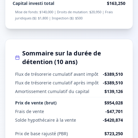
Capital investi total
$163,250
Mise de fonds
:
$140,000
|
Droits de mutation
:
$20,950
|
Frais
juridiques ($)
:
$1,800
|
Inspection ($)
:
$500
Sommaire sur la durée de
détention
(
10
ans
)
Flux de trésorerie cumulatif avant impôt
-$389,510
Flux de trésorerie cumulatif après impôt
-$389,510
Amortissement cumulatif du capital
$139,126
Prix de vente (brut)
$954,028
Frais de vente
-
$47,701
Solde hypothécaire à la vente
-
$420,874
Prix de base rajusté (PBR)
$723,250