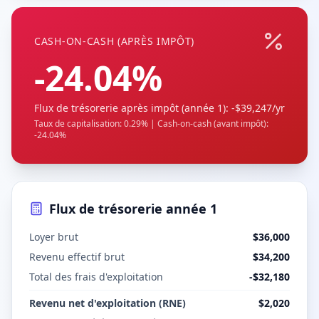
CASH-ON-CASH (APRÈS IMPÔT)
-24.04%
Flux de trésorerie après impôt (année 1)
:
-$39,247
/yr
Taux de capitalisation
:
0.29%
|
Cash-on-cash (avant impôt)
:
-24.04%
Flux de trésorerie année 1
Loyer brut
$36,000
Revenu effectif brut
$34,200
Total des frais d'exploitation
-
$32,180
Revenu net d'exploitation (RNE)
$2,020