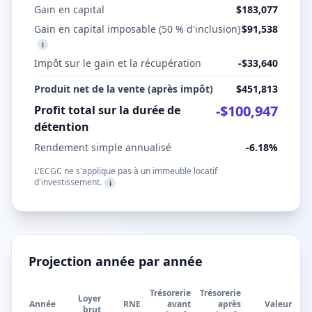
Gain en capital
$183,077
Gain en capital imposable (50 % d'inclusion)
$91,538
i
Impôt sur le gain et la récupération
-
$33,640
Produit net de la vente (après impôt)
$451,813
-$100,947
Profit total sur la durée de
détention
Rendement simple annualisé
-6.18%
L'ECGC ne s'applique pas à un immeuble locatif
d'investissement.
i
Projection année par année
Trésorerie
Trésorerie
Loyer
Année
RNE
avant
après
Valeur
brut