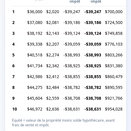
impôt
impôt
1
$36,000
$2,020
-$39,247
-$39,247
$700,000
$1
2
$37,080
$2,081
-$39,186
-$39,186
$724,500
$1
3
$38,192
$2,143
-$39,124
-$39,124
$749,858
$2
4
$39,338
$2,207
-$39,059
-$39,059
$776,103
$2
5
$40,518
$2,274
-$38,993
-$38,993
$803,266
$3
6
$41,734
$2,342
-$38,925
-$38,925
$831,380
$3
7
$42,986
$2,412
-$38,855
-$38,855
$860,479
$3
8
$44,275
$2,484
-$38,782
-$38,782
$890,595
$4
9
$45,604
$2,559
-$38,708
-$38,708
$921,766
$4
10
$46,972
$2,636
-$38,631
-$38,631
$954,028
$5
Équité = valeur de la propriété moins solde hypothécaire, avant
frais de vente et impôt.