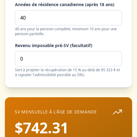
Années de résidence canadienne (après 18 ans)
40 ans pour la pension complète; minimum 10 ans pour une
pension partielle.
Revenu imposable pré-SV (facultatif)
Sert à projeter la récupération de 15 % au-delà de 95 323 $ et
à signaler l'admissibilité possible au SRG.
SV MENSUELLE À L'ÂGE DE DEMANDE
$742.31