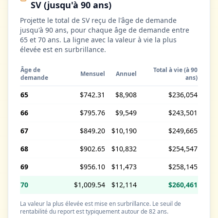
SV (jusqu'à 90 ans)
Projette le total de SV reçu de l'âge de demande
jusqu'à 90 ans, pour chaque âge de demande entre
65 et 70 ans. La ligne avec la valeur à vie la plus
élevée est en surbrillance.
Âge de
Total à vie (à 90
Mensuel
Annuel
demande
ans)
65
$742.31
$8,908
$236,054
66
$795.76
$9,549
$243,501
67
$849.20
$10,190
$249,665
68
$902.65
$10,832
$254,547
69
$956.10
$11,473
$258,145
70
$1,009.54
$12,114
$260,461
La valeur la plus élevée est mise en surbrillance. Le seuil de
rentabilité du report est typiquement autour de 82 ans.