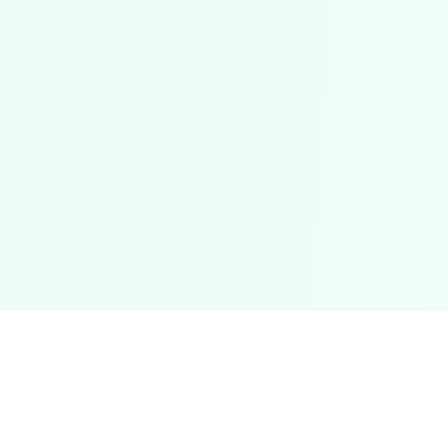
™
Financialtools.ca