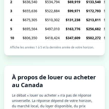
2
$636,540
$534,794
$69,919
$133,540
$2
3
$655,636
$522,884
$99,971
$172,793
$2
4
$675,305
$510,302
$131,238
$213,811
$2
5
$695,564
$497,010
$163,776
$256,682
$2
10
$806,350
$418,424
$347,609
$502,272
$3
Affiche les années 1 à 5 et la dernière année de votre horizon.
À propos de louer ou acheter
au Canada
Le débat « louer ou acheter » n'a pas de réponse
universelle. La réponse dépend de votre horizon,
du marché local, du loyer disponible, du prix