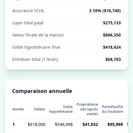
Assurance SCHL
3.10% ($16,740)
Loyer total payé
$275,133
Valeur finale de la maison
$806,350
Solde hypothécaire final
$418,424
Entretien total (1 %/an)
$68,783
Comparaison annuelle
Propriétaire
Solde
Portefeuille
Année
Valeur
net (après
hypothécaire
du locataire
a
vente)
1
$618,000
$546,068
$41,032
$95,969
$2