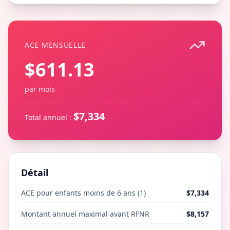
ACE MENSUELLE
$611.13
par mois
$7,334
Total annuel :
Détail
ACE pour enfants moins de 6 ans
(
1
)
$7,334
Montant annuel maximal avant RFNR
$8,157