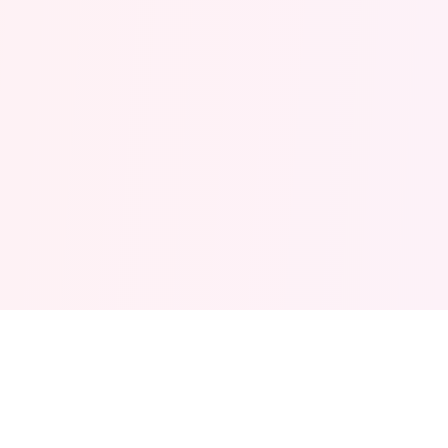
™
Financialtools.ca